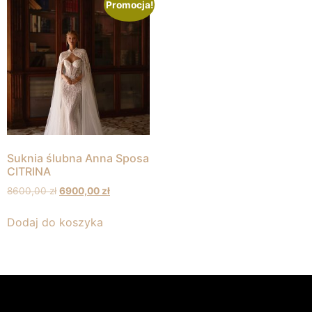
Promocja!
Suknia ślubna Anna Sposa
CITRINA
8600,00
zł
6900,00
zł
Dodaj do koszyka