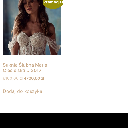
Promocja!
Suknia Ślubna Maria
Ciesielska D 2017
6100,00
zł
4700,00
zł
Dodaj do koszyka