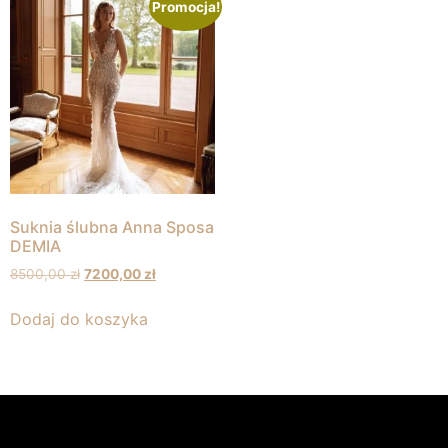
Promocja!
Suknia ślubna Anna Sposa
DEMIA
8500,00
zł
7200,00
zł
Dodaj do koszyka