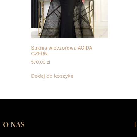
Suknia wieczorowa AGIDA
CZERŃ
570,00
zł
Dodaj do koszyka
O NAS