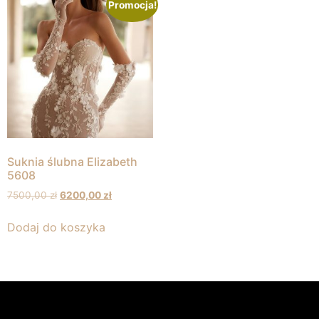
Promocja!
Suknia ślubna Elizabeth
5608
7500,00
zł
6200,00
zł
Dodaj do koszyka