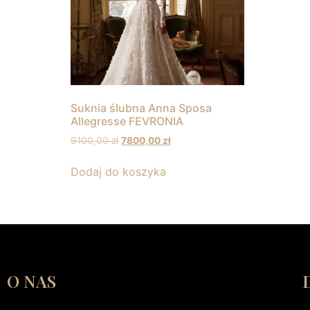
Suknia ślubna Anna Sposa
Allegresse FEVRONIA
9100,00
zł
7800,00
zł
Dodaj do koszyka
O NAS