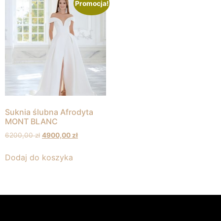
Promocja!
Suknia ślubna Afrodyta
MONT BLANC
6200,00
zł
4900,00
zł
Dodaj do koszyka