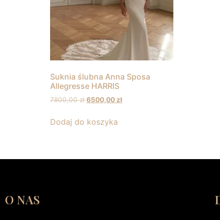
Suknia ślubna Anna Sposa
Allegresse HARRIS
7800,00
zł
6500,00
zł
Dodaj do koszyka
O NAS