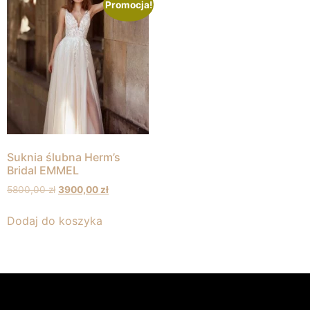
Promocja!
Suknia ślubna Herm’s
Bridal EMMEL
5800,00
zł
3900,00
zł
Dodaj do koszyka