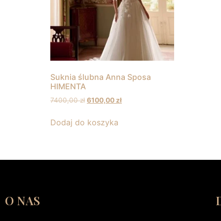
Suknia ślubna Anna Sposa
HIMENTA
7400,00
zł
6100,00
zł
Dodaj do koszyka
O NAS