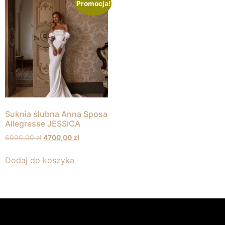
Promocja!
Suknia ślubna Anna Sposa
Allegresse JESSICA
6000,00
zł
4700,00
zł
Dodaj do koszyka