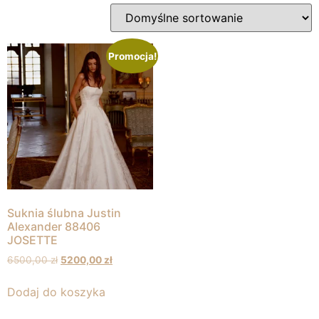
Promocja!
Suknia ślubna Justin
Alexander 88406
JOSETTE
6500,00
zł
5200,00
zł
Dodaj do koszyka