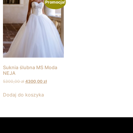
Promocja!
Suknia ślubna MS Moda
NEJA
5300,00
zł
4300,00
zł
Dodaj do koszyka