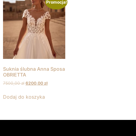
Promocja!
Suknia ślubna Anna Sposa
OBRIETTA
7500,00
zł
6200,00
zł
Dodaj do koszyka