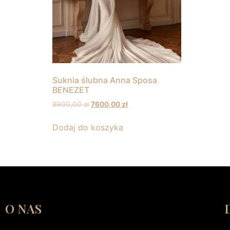
Suknia ślubna Anna Sposa
BENEZET
8900,00
zł
7600,00
zł
Dodaj do koszyka
O NAS