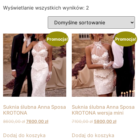
Wyświetlanie wszystkich wyników: 2
Promocja!
Promocja!
Suknia ślubna Anna Sposa
Suknia ślubna Anna Sposa
KROTONA
KROTONA wersja mini
8600,00
zł
7600,00
zł
7100,00
zł
5800,00
zł
Dodaj do koszyka
Dodaj do koszyka