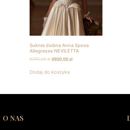
Suknia ślubna Anna Sposa
Allegresse NEVILETTA
6200,00
zł
4900,00
zł
Dodaj do koszyka
O NAS