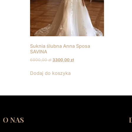
Suknia ślubna Anna Sposa
SAVINA
6900,00
zł
3300,00
zł
Dodaj do koszyka
O NAS