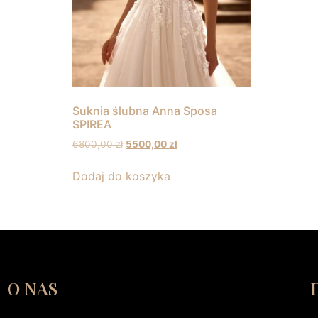
Suknia ślubna Anna Sposa
SPIREA
6800,00
zł
5500,00
zł
Dodaj do koszyka
O NAS