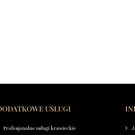
DODATKOWE USŁUGI
IN
Profesjonalne usługi krawieckie
J