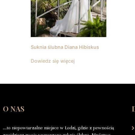
Suknia ślubna Diana Hibiskus
Dowiedz się więcej
O NAS
…to niepowtarzalne miejsce w Łodzi, gdzie z pewnością
znajdziesz swoją wymarzoną suknię ślubną. Mnóstwo