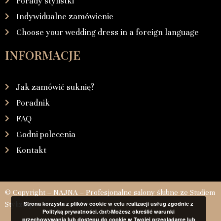
Porady stylistki
Indywidualne zamówienie
Choose your wedding dress in a foreign language
INFORMACJE
Jak zamówić suknię?
Poradnik
FAQ
Godni polecenia
Kontakt
© Copyright – NAJNA – Profesjonalne salony ślubne ze Studiem
Stylizacji
Strona korzysta z plików cookie w celu realizacji usług zgodnie z
Polityką prywatności.<br/>Możesz określić warunki
przechowywania lub dostępu do cookie w Twojej przeglądarce lub