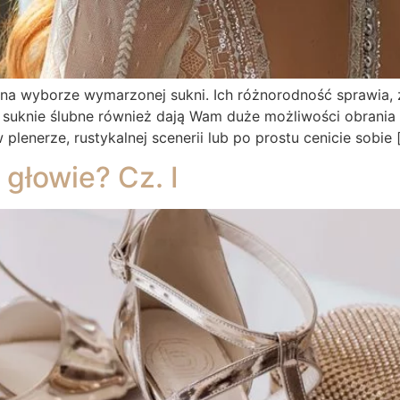
ię na wyborze wymarzonej sukni. Ich różnorodność sprawia
e suknie ślubne również dają Wam duże możliwości obrani
 plenerze, rustykalnej scenerii lub po prostu cenicie sobie 
głowie? Cz. I