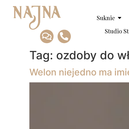
Suknie
Studio S
Tag:
ozdoby do w
Welon niejedno ma imię