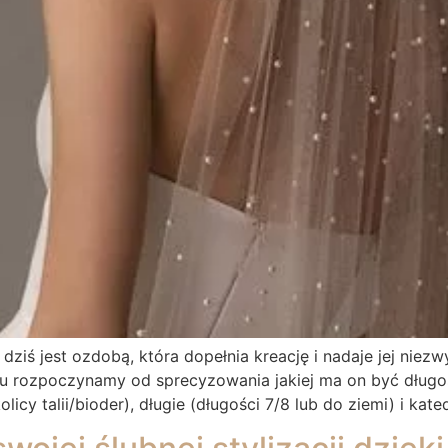
ziś jest ozdobą, która dopełnia kreację i nadaje jej niez
onu rozpoczynamy od sprecyzowania jakiej ma on być długo
licy talii/bioder), długie (długości 7/8 lub do ziemi) i kat