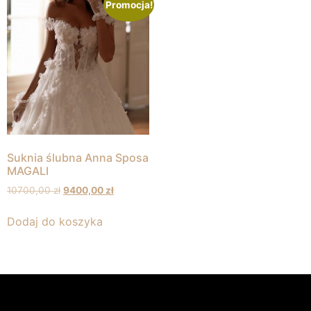
Promocja!
Suknia ślubna Anna Sposa
MAGALI
10700,00
zł
9400,00
zł
Dodaj do koszyka